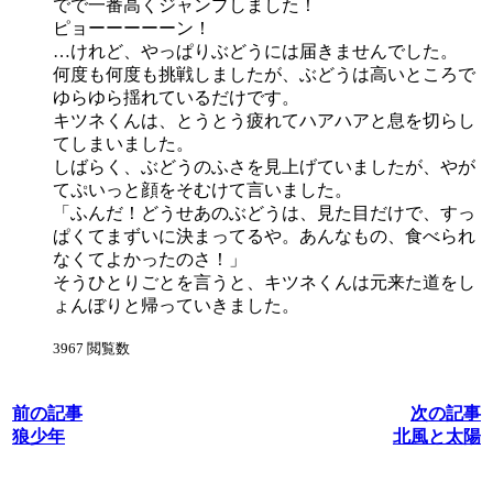
でで一番高くジャンプしました！
ピョーーーーーン！
…けれど、やっぱりぶどうには届きませんでした。
何度も何度も挑戦しましたが、ぶどうは高いところで
ゆらゆら揺れているだけです。
キツネくんは、とうとう疲れてハアハアと息を切らし
てしまいました。
しばらく、ぶどうのふさを見上げていましたが、やが
てぷいっと顔をそむけて言いました。
「ふんだ！どうせあのぶどうは、見た目だけで、すっ
ぱくてまずいに決まってるや。あんなもの、食べられ
なくてよかったのさ！」
そうひとりごとを言うと、キツネくんは元来た道をし
ょんぼりと帰っていきました。
3967 閲覧数
前の記事
次の記事
狼少年
北風と太陽