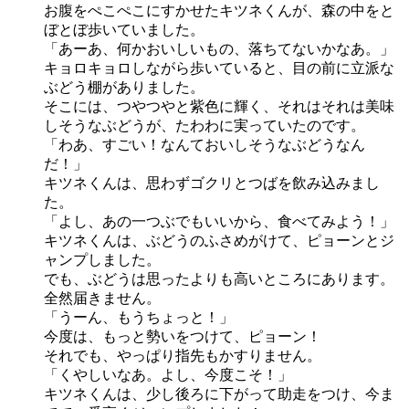
お腹をぺこぺこにすかせたキツネくんが、森の中をと
ぼとぼ歩いていました。
「あーあ、何かおいしいもの、落ちてないかなあ。」
キョロキョロしながら歩いていると、目の前に立派な
ぶどう棚がありました。
そこには、つやつやと紫色に輝く、それはそれは美味
しそうなぶどうが、たわわに実っていたのです。
「わあ、すごい！なんておいしそうなぶどうなん
だ！」
キツネくんは、思わずゴクリとつばを飲み込みまし
た。
「よし、あの一つぶでもいいから、食べてみよう！」
キツネくんは、ぶどうのふさめがけて、ピョーンとジ
ャンプしました。
でも、ぶどうは思ったよりも高いところにあります。
全然届きません。
「うーん、もうちょっと！」
今度は、もっと勢いをつけて、ピョーン！
それでも、やっぱり指先もかすりません。
「くやしいなあ。よし、今度こそ！」
キツネくんは、少し後ろに下がって助走をつけ、今ま