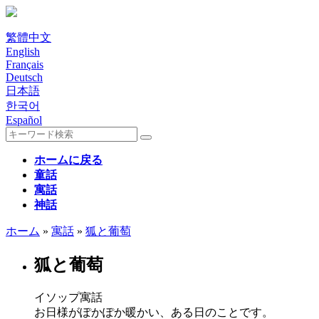
繁體中文
English
Français
Deutsch
日本語
한국어
Español
ホームに戻る
童話
寓話
神話
ホーム
»
寓話
»
狐と葡萄
狐と葡萄
イソップ寓話
お日様がぽかぽか暖かい、ある日のことです。