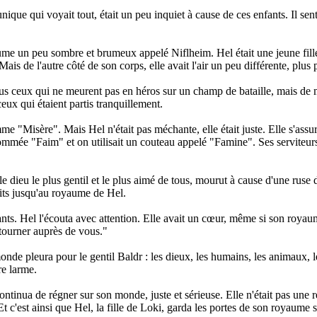
que qui voyait tout, était un peu inquiet à cause de ces enfants. Il senta
aume un peu sombre et brumeux appelé Niflheim. Hel était une jeune fille
ais de l'autre côté de son corps, elle avait l'air un peu différente, plus
us ceux qui ne meurent pas en héros sur un champ de bataille, mais de ma
ux qui étaient partis tranquillement.
me "Misère". Mais Hel n'était pas méchante, elle était juste. Elle s'assu
ommée "Faim" et on utilisait un couteau appelé "Famine". Ses serviteur
le dieu le plus gentil et le plus aimé de tous, mourut à cause d'une rus
uits jusqu'au royaume de Hel.
nts. Hel l'écouta avec attention. Elle avait un cœur, même si son royaume
etourner auprès de vous."
onde pleura pour le gentil Baldr : les dieux, les humains, les animaux, le
re larme.
tinua de régner sur son monde, juste et sérieuse. Elle n'était pas une re
 c'est ainsi que Hel, la fille de Loki, garda les portes de son royaume s