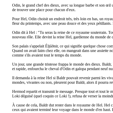
Odin, le grand chef des dieux, avec sa longue barbe et son œil uni
de trouver une place pour chacun d'eux.
Pour Hel, Odin choisit un endroit très, très loin en bas, un roy
fleur du printemps, avec une peau douce et des yeux pétillants. M
Odin dit à Hel : "Tu seras la reine de ce royaume souterrain. To
nouveau rôle. Elle devint la reine Hel, gardienne du monde de ce
Son palais s'appelait Éljúðnir, ce qui signifie quelque chose com
Quand on avait faim chez elle, on mangeait dans une assiette n
comme s'ils avaient tout le temps du monde.
Un jour, une grande tristesse frappa le monde des dieux. Baldr, 
et rapide, enfourcha le cheval d'Odin et galopa pendant neuf n
Il demanda à la reine Hel si Baldr pouvait revenir parmi les viva
mondes, vivantes ou non, pleurent pour Baldr, alors il pourra r
Hermod repartit et transmit le message. Presque tout et tout le m
Loki déguisé (quel coquin ce Loki !), refusa de verser la moind
À cause de cela, Baldr dut rester dans le royaume de Hel. Hel con
ceux qui avaient terminé leur voyage dans le monde d'en haut. Et