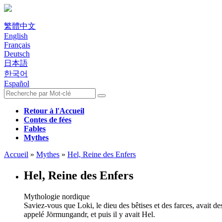
繁體中文
English
Français
Deutsch
日本語
한국어
Español
Retour à l'Accueil
Contes de fées
Fables
Mythes
Accueil
»
Mythes
»
Hel, Reine des Enfers
Hel, Reine des Enfers
Mythologie nordique
Saviez-vous que Loki, le dieu des bêtises et des farces, avait 
appelé Jörmungandr, et puis il y avait Hel.