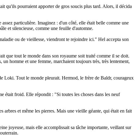
it qu'ils pourraient apporter de gros soucis plus tard. Alors, il décida
 assez particulière. Imaginez : d'un côté, elle était belle comme une
 pâle et silencieuse, comme une feuille d'automne.
ladie ou de vieillesse, viendront te rejoindre ici." Hel accepta son
rait que tout le monde dans son royaume soit traité comme il se doit.
s, un homme et une femme, marchaient toujours très, très lentement,
e de Loki. Tout le monde pleurait. Hermod, le frère de Baldr, courageux
 était froid. Elle répondit : "Si toutes les choses dans les neuf
s arbres et même les pierres. Mais une vieille géante, qui était en fait
ine joyeuse, mais elle accomplissait sa tâche importante, veillant sur
outerrain.