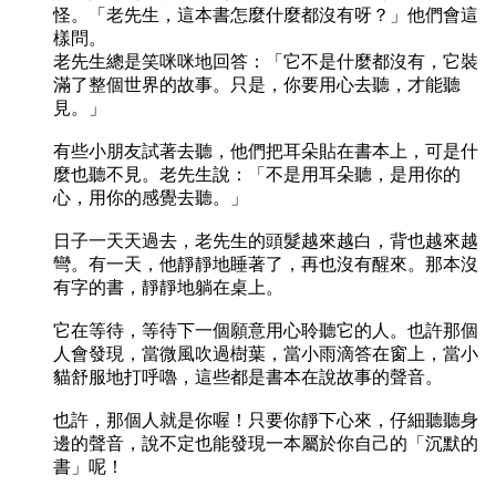
怪。「老先生，這本書怎麼什麼都沒有呀？」他們會這
樣問。
老先生總是笑咪咪地回答：「它不是什麼都沒有，它裝
滿了整個世界的故事。只是，你要用心去聽，才能聽
見。」
有些小朋友試著去聽，他們把耳朵貼在書本上，可是什
麼也聽不見。老先生說：「不是用耳朵聽，是用你的
心，用你的感覺去聽。」
日子一天天過去，老先生的頭髮越來越白，背也越來越
彎。有一天，他靜靜地睡著了，再也沒有醒來。那本沒
有字的書，靜靜地躺在桌上。
它在等待，等待下一個願意用心聆聽它的人。也許那個
人會發現，當微風吹過樹葉，當小雨滴答在窗上，當小
貓舒服地打呼嚕，這些都是書本在說故事的聲音。
也許，那個人就是你喔！只要你靜下心來，仔細聽聽身
邊的聲音，說不定也能發現一本屬於你自己的「沉默的
書」呢！