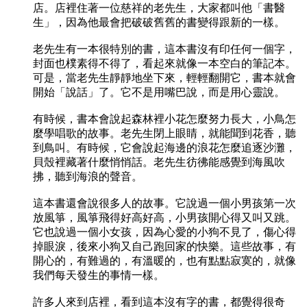
店。店裡住著一位慈祥的老先生，大家都叫他「書醫
生」，因為他最會把破破舊舊的書變得跟新的一樣。
老先生有一本很特別的書，這本書沒有印任何一個字，
封面也樸素得不得了，看起來就像一本空白的筆記本。
可是，當老先生靜靜地坐下來，輕輕翻開它，書本就會
開始「說話」了。它不是用嘴巴說，而是用心靈說。
有時候，書本會說起森林裡小花怎麼努力長大，小鳥怎
麼學唱歌的故事。老先生閉上眼睛，就能聞到花香，聽
到鳥叫。有時候，它會說起海邊的浪花怎麼追逐沙灘，
貝殼裡藏著什麼悄悄話。老先生彷彿能感覺到海風吹
拂，聽到海浪的聲音。
這本書還會說很多人的故事。它說過一個小男孩第一次
放風箏，風箏飛得好高好高，小男孩開心得又叫又跳。
它也說過一個小女孩，因為心愛的小狗不見了，傷心得
掉眼淚，後來小狗又自己跑回家的快樂。這些故事，有
開心的，有難過的，有溫暖的，也有點點寂寞的，就像
我們每天發生的事情一樣。
許多人來到店裡，看到這本沒有字的書，都覺得很奇