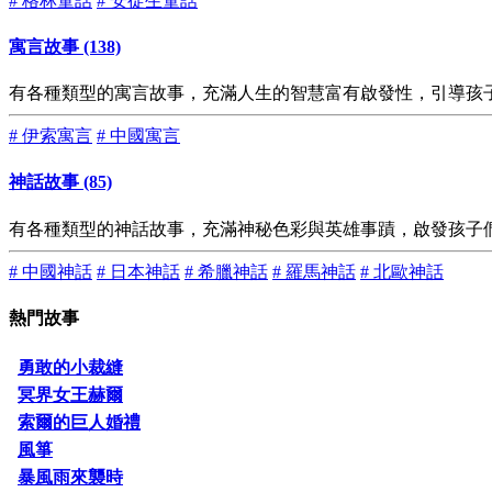
# 格林童話
# 安徒生童話
寓言故事 (138)
有各種類型的寓言故事，充滿人生的智慧富有啟發性，引導孩
# 伊索寓言
# 中國寓言
神話故事 (85)
有各種類型的神話故事，充滿神秘色彩與英雄事蹟，啟發孩子
# 中國神話
# 日本神話
# 希臘神話
# 羅馬神話
# 北歐神話
熱門故事
勇敢的小裁縫
冥界女王赫爾
索爾的巨人婚禮
風箏
暴風雨來襲時