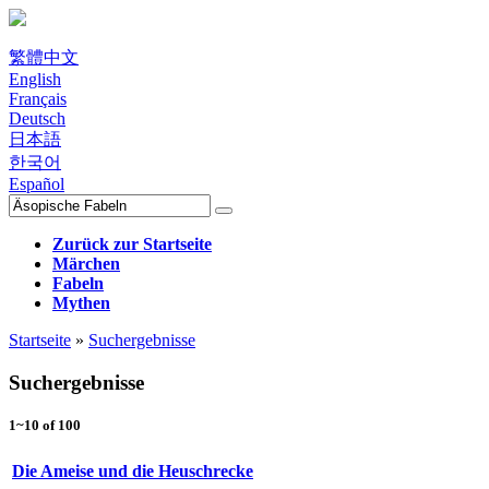
繁體中文
English
Français
Deutsch
日本語
한국어
Español
Zurück zur Startseite
Märchen
Fabeln
Mythen
Startseite
»
Suchergebnisse
Suchergebnisse
1~10 of 100
Die Ameise und die Heuschrecke